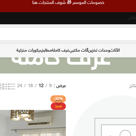
خصومات الموسم 🎁 شوف المنتجات هنا
غرف كاملة
الأثاث
وحدات تخزين
أثاث مكتبي
غرف كاملة
مطابخ
ديكورات منزلية
عرض
9
12
18
24
-30%
جديد