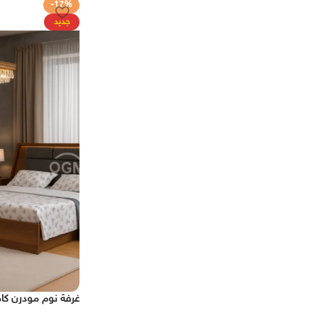
-17%
تسوق الآن
جديد
غرفة نوم مودرن كاملة 240 جرار – كونتر طبي