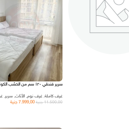
سرير فندقي ١٢٠ سم من الخشب الكونتر
غرف كاملة
,
غرف نوم
,
الأثاث
,
سرير
,
غر
7.999,00
جنية
11.500,00
جنية