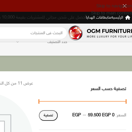
Skip to navigation
Skip to main content
أحصل على شحن مجاني للمشتريات بقيمة 10,000 فأكثر
الرئيسية
عنا
بطاقات الهدايا
حدد التصنيف
عرض ⁦11⁩ من كل النتائج
تصفية حسب السعر
السعر:
0 EGP
59.500 EGP
—
تصفية