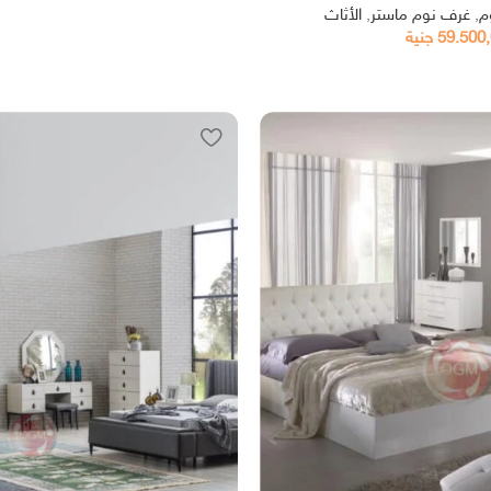
م
,
غرف نوم ماستر
,
الأثاث
59.500
جنية