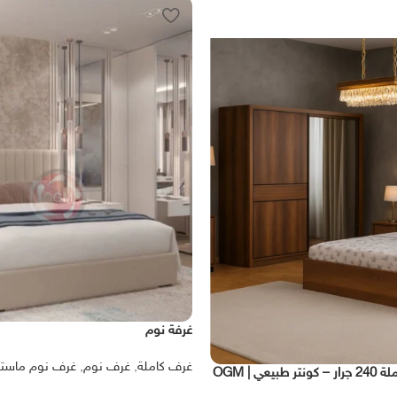
غرفة نوم
غرف كاملة
,
غرف نوم
,
غرف نوم ماستر
عي | OGM