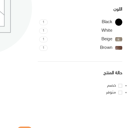
اللون
Black
1
White
1
Beige
1
Brown
1
غرف نوم
حالة المنتج
خصم
متوفر
Upholstered chair
Discount 10%