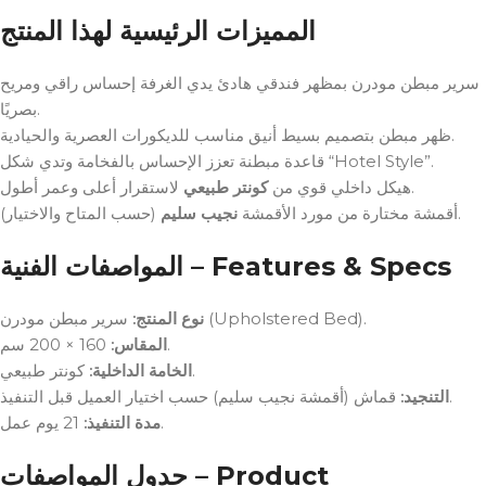
المميزات الرئيسية لهذا المنتج
سرير مبطن مودرن بمظهر فندقي هادئ يدي الغرفة إحساس راقي ومريح
بصريًا.
ظهر مبطن بتصميم بسيط أنيق مناسب للديكورات العصرية والحيادية.
قاعدة مبطنة تعزز الإحساس بالفخامة وتدي شكل “Hotel Style”.
لاستقرار أعلى وعمر أطول.
هيكل داخلي قوي من
كونتر طبيعي
(حسب المتاح والاختيار).
أقمشة مختارة من مورد الأقمشة
نجيب سليم
المواصفات الفنية – Features & Specs
سرير مبطن مودرن (Upholstered Bed).
نوع المنتج:
160 × 200 سم.
المقاس:
كونتر طبيعي.
الخامة الداخلية:
قماش (أقمشة نجيب سليم) حسب اختيار العميل قبل التنفيذ.
التنجيد:
21 يوم عمل.
مدة التنفيذ:
جدول المواصفات – Product