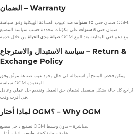
الضمان – Warranty
ضد عيوب الصناعة الهيكلية وفق سياسة OGM.
ضمان حتى
10 سنوات
على مكوّنات محددة حسب سياسة المصنع.
ضمان حتى
5 سنوات
من خلال خدمة OGM مع دعم فني للمتابعة بعد البيع.
صيانة مدى الحياة
سياسة الاستبدال والاسترجاع – Return &
Exchange Policy
يمكن فحص المنتج أو استبداله في حال وجود عيب صناعة موثّق وفق
سياسة OGM المعتمدة.
تُراجع كل حالة بشكل منفصل لضمان حق العميل وتقديم حل عملي وعادل
في أقرب وقت.
لماذا أختار OGM؟ – Why OGM
تصنيع داخل مصنع OGM مباشرة – بدون وسيط.
لثبات أعلى.
خامة داخلية
كونتر طبيعي