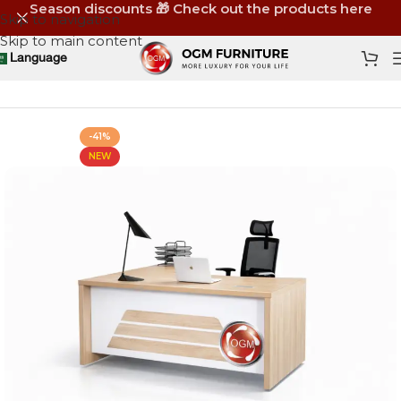
Season discounts 🎁 Check out the products here
Skip to navigation
Skip to main content
Language
Home
Shop
Office Furniture
Managers Desks
-41%
NEW