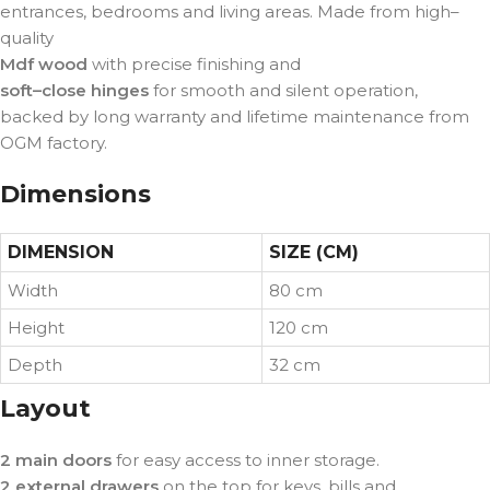
entrances, bedrooms and living areas. Made from high–
quality
Mdf wood
with precise finishing and
soft–close hinges
for smooth and silent operation,
backed by long warranty and lifetime maintenance from
OGM factory.
Dimensions
DIMENSION
SIZE (CM)
Width
80 cm
Height
120 cm
Depth
32 cm
Layout
2 main doors
for easy access to inner storage.
2 external drawers
on the top for keys, bills and