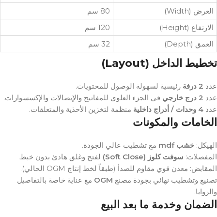
العرض (Width)
80 سم
الارتفاع (Height)
120 سم
العمق (Depth)
32 سم
تخطيط الداخل (Layout)
عدد
2 درفة
رئيسية لسهولة الوصول للمحتويات.
عدد
2 درج خارجي
في الجزء العلوي للمفاتيح والإيصالات والإكسسوارات.
عدد
4 وحدات / أدراج داخلية
منظمة لتخزين الأحذية والمتعلقات.
الخامات والمكونات
الهيكل:
خشب mdf
مع تشطيب عالي الجودة.
المفصلات:
سوفت كلوز (Soft Close)
لفتح وغلق هادئ بدون خبط.
المقابض: معدن قوي مقاوم للصدأ (طبقاً لخط إنتاج OGM الحالي).
مع عناية خاصة بالتفاصيل
OGM
تصنيع وتشطيب نهائي بجودة مصنع
والزوايا.
الضمان وخدمة ما بعد البيع