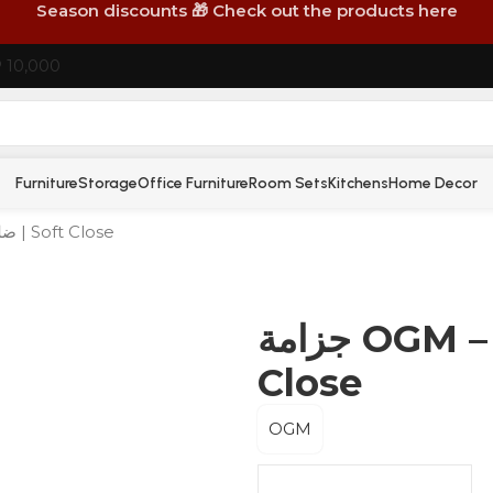
Season discounts 🎁 Check out the products here
P 10,000
Furniture
Storage
Office Furniture
Room Sets
Kitchens
Home Decor
جزامة OGM – 4 ضلفة + 4 أدراج | Soft Close
جزامة OGM – 4 ضلفة + 4 أدراج | Soft
Close
OGM