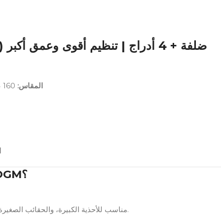
المقاس:
160 عرض × 42 عمق × 120 ارتفاع سم
:
لماذا هذه الجزامة من OGM؟
مناسب للأحذية الكبيرة، والحقائب الصغيرة، وإكسسوارات المدخل بدون زحمة.