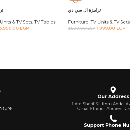
ترابيزة ال سي دي
تر
Units & TV Sets
,
TV Tables
Furniture
,
TV Units & TV Sets
3.999,00
EGP
1.999,00
EGP
3.500,00
EGP
s
Our Address
1 Ard Sherif St. from Abdel Az
niture
Omar Effendi, Abdeen, Ca
Support Phone N