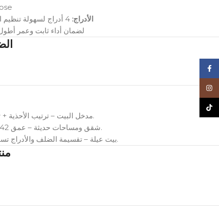
ft Close
الأدراج:
4 أدراج لسهولة تنظيم الإكسسوارات والمستلزمات اليومية
معتمد تحت بران OGM لضمان أداء ثابت وعمر أطول
الض
Face
Inst
TikT
مدخل البيت – ترتيب الأحذية + تخصيص الأدراج للمفاتيح والمحافظ.
شقق ومساحات حديثة – عمق 42 سم يعطي سعة أعلى بدون فوضى.
بيت عيلة – تقسيمة الضلف والأدراج تساعد كل فرد يكون له مساحة واضحة.
من)