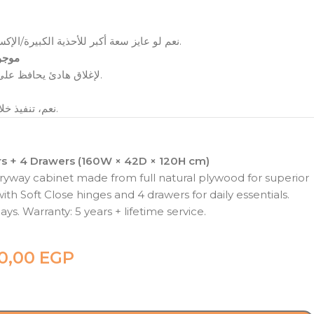
نعم لو عايز سعة أكبر للأحذية الكبيرة/الإكسسوارات—خصوصًا في بيوت العيلة.
موجود في
نعم، مفصلات Soft Close لإغلاق هادئ يحافظ على المنتج.
نعم، تنفيذ خلال 12–21 يوم حسب جدول التشغيل.
s + 4 Drawers (160W × 42D × 120H cm)
yway cabinet made from full natural plywood for superior
with Soft Close hinges and 4 drawers for daily essentials.
ys. Warranty: 5 years + lifetime service.
90,00
EGP