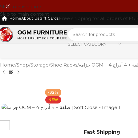
Skip to navigation
Skip to main content
Free shipping for all orders of EG
Home
About Us
Gift Cards
SELECT CATEGORY
Home
Shop
Storage
Shoe Racks
-32%
NEW
Fast Shipping