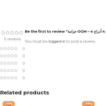
0 reviews
You must be
logged in
to post a review.
0
0
0
0
0
Related products
-23%
-38%