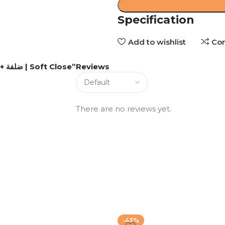
Specification
Add to wishlist
Co
Be the first to review “جزامة OGM – 4 ضلفة + 4 أدراج | Soft Close”
Reviews
There are no reviews yet.
-43%