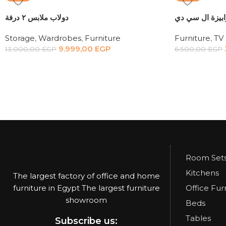
ابيزة ال سي دي
دولاب ملابس ٢ درفة
Storage
,
Wardrobes
,
Furniture
Furniture
,
TV 
9.999,00
EGP
13.000,00
EGP
6.500,00
EGP
Room Set
Kitchens
The largest factory of office and home
furniture in Egypt The largest furniture
Office Fur
showroom
Beds
Tables
Subscribe us: