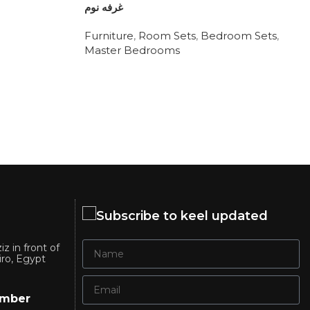
غرفه نوم
Furniture
,
Room Sets
,
Bedroom Sets
,
Master Bedrooms
Subscribe to keel updated
iz in front of
iro, Egypt
umber