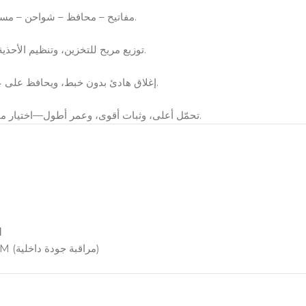
مفاتيح – محافظ – شواحن – مستلزمات يومية… كل شيء في مكانه.
توزيع مريح للتخزين، وتنظيم الأحذية حسب الاستخدام (يومي/موسمي).
إغلاق هادئ بدون خبط، ويحافظ على عمر الهاردوير مع الاستخدام اليومي.
تحمّل أعلى، وثبات أقوى، وعمر أطول—اختيار ممتاز للمنتجات اللي بتشتغل كل يوم.
:
صنع في مصر – مصنع OGM (مراقبة جودة داخلية)