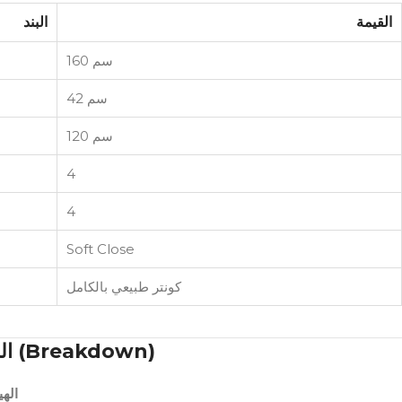
القيمة
البند
160 سم
42 سم
120 سم
4
4
Soft Close
كونتر طبيعي بالكامل
الخامات والتفاصيل الفنية (Breakdown)
اله: