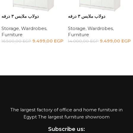
دولاب ملابس ٣ درفه
دولاب ملابس ٣ درفه
Storage
,
Wardrobes
,
Storage
,
Wardrobes
,
Furniture
Furniture
9.499,00
EGP
9.499,00
EGP
16.500,00
EGP
14.000,00
EGP
Add to cart
Add to cart
The largest factory of office and home furniture in
Egypt The largest furniture showroom
Subscribe us: