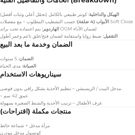
الخامات والتفاصيل الفنية (Breakdown)
الهيكل والداخلية:
كونتر طبيعي بالكامل (تحمّل أعلى وثبات أفضل)
حسب التشطيب المطلوب – مع مفصلات Soft Close
الأبواب (4 ضلفة):
يتم اعتماده تحت براند OGM لضمان الأداء
الهاردوير:
التقفيل:
ضبط زوايا واستقامة لضمان فتح/غلق ناعم وعمر أطول
الضمان وخدمة ما بعد البيع
الضمان:
5 سنوات
الصيانة:
مدى الحياة
سيناريوهات الاستخدام
مدخل البيت / الريسبشن – تنظيم الأحذية بشكل راقي بدون فوضى.
– عمق 42 سم.
غرف الأطفال – ترتيب الأحذية والشنط الصغيرة بسهولة.
منتجات مكملة (اقتراحات)
مرآة مدخل + شماعة حائط
كونسول مدخل مودرن