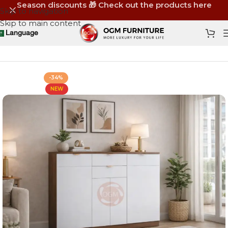
Season discounts 🎁 Check out the products here
Skip to navigation
Skip to main content
Language
Home
Shop
Storage
Shoe Racks
-34%
NEW